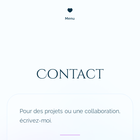

À propos
Portfolio
Contact
Accueil
Panier
Shop
Menu
Contact
Pour des projets ou une collaboration,
écrivez-moi.