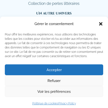
Collection de perles littéraires
Un autre univers
Sapphire Light
Gérer le consentement
Retrouvez-moi sur instagram
Pour offrir les meilleures expériences, nous utilisons des technologies
telles que les cookies pour stocker et/ou accéder aux informations des
Suivre
appareils. Le fait de consentir à ces technologies nous permettra de traiter
des données telles que le comportement de navigation ou les ID uniques
sur ce site. Le fait de ne pas consentir ou de retirer son consentement peut
Espace client
avoir un effet négatif sur certaines caractéristiques et fonctions.
Login

Panier

Accepter
Refuser
Voir les préférences
Tous droits réservés © 2026 |
Politique de
confidentialité
|
Conditions générales
Politique de cookies
Privacy Policy